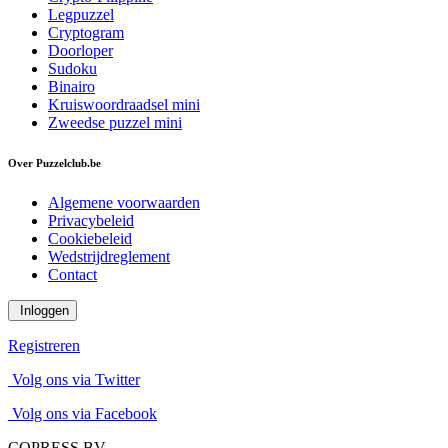
Legpuzzel
Cryptogram
Doorloper
Sudoku
Binairo
Kruiswoordraadsel mini
Zweedse puzzel mini
Over Puzzelclub.be
Algemene voorwaarden
Privacybeleid
Cookiebeleid
Wedstrijdreglement
Contact
Inloggen
Registreren
Volg ons via Twitter
Volg ons via Facebook
COPRESS BV