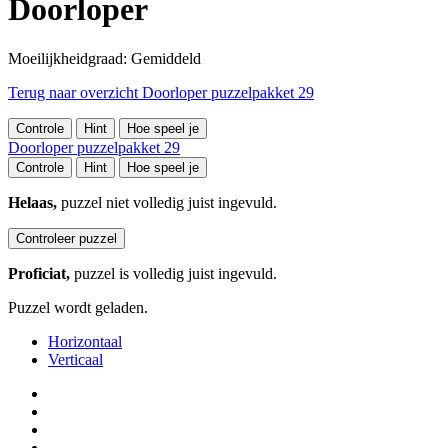
Doorloper
Moeilijkheidgraad: Gemiddeld
Terug naar overzicht Doorloper puzzelpakket 29
Controle
Hint
Hoe speel je
Doorloper puzzelpakket 29
Controle
Hint
Hoe speel je
Helaas,
puzzel niet volledig juist ingevuld.
Controleer puzzel
Proficiat,
puzzel is volledig juist ingevuld.
Puzzel wordt geladen.
Horizontaal
Verticaal