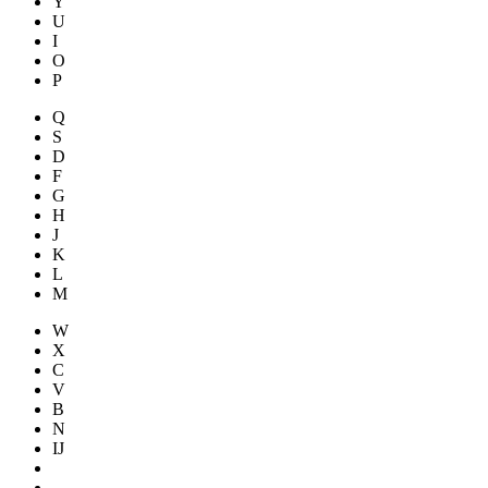
Y
U
I
O
P
Q
S
D
F
G
H
J
K
L
M
W
X
C
V
B
N
IJ