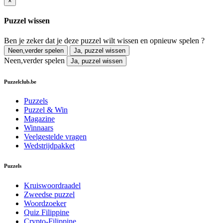
×
Puzzel wissen
Ben je zeker dat je deze puzzel wilt wissen en opnieuw spelen ?
Neen,verder spelen
Ja, puzzel wissen
Neen,verder spelen
Ja, puzzel wissen
Puzzelclub.be
Puzzels
Puzzel & Win
Magazine
Winnaars
Veelgestelde vragen
Wedstrijdpakket
Puzzels
Kruiswoordraadel
Zweedse puzzel
Woordzoeker
Quiz Filippine
Crypto-Filippine