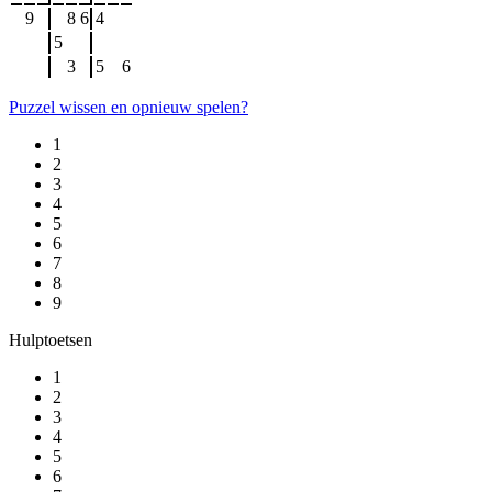
9
8
6
4
5
3
5
6
Puzzel wissen en opnieuw spelen?
1
2
3
4
5
6
7
8
9
Hulptoetsen
1
2
3
4
5
6