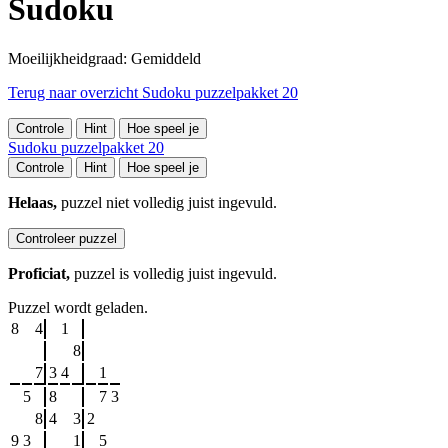
Sudoku
Moeilijkheidgraad: Gemiddeld
Terug naar overzicht Sudoku puzzelpakket 20
Controle
Hint
Hoe speel je
Sudoku puzzelpakket 20
Controle
Hint
Hoe speel je
Helaas,
puzzel niet volledig juist ingevuld.
Controleer puzzel
Proficiat,
puzzel is volledig juist ingevuld.
Puzzel wordt geladen.
8
4
1
8
7
3
4
1
5
8
7
3
8
4
3
2
9
3
1
5