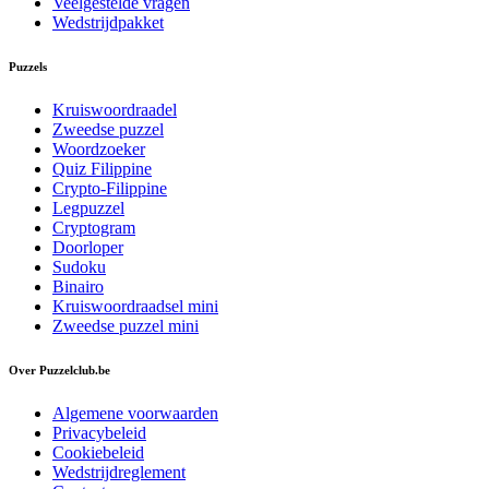
Veelgestelde vragen
Wedstrijdpakket
Puzzels
Kruiswoordraadel
Zweedse puzzel
Woordzoeker
Quiz Filippine
Crypto-Filippine
Legpuzzel
Cryptogram
Doorloper
Sudoku
Binairo
Kruiswoordraadsel mini
Zweedse puzzel mini
Over Puzzelclub.be
Algemene voorwaarden
Privacybeleid
Cookiebeleid
Wedstrijdreglement