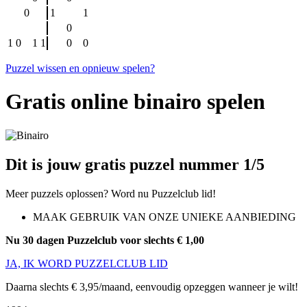
0
1
1
0
1
0
1
1
0
0
Puzzel wissen en opnieuw spelen?
Gratis online binairo spelen
Dit is jouw gratis puzzel nummer 1/5
Meer puzzels oplossen? Word nu Puzzelclub lid!
MAAK GEBRUIK VAN ONZE UNIEKE AANBIEDING
Nu 30 dagen Puzzelclub voor slechts € 1,00
JA, IK WORD PUZZELCLUB LID
Daarna slechts € 3,95/maand, eenvoudig opzeggen wanneer je wilt!