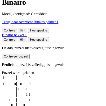
Binairo
Moeilijkheidgraad: Gemiddeld
Terug naar overzicht Binairo pakket 1
Controle
Hint
Hoe speel je
Binairo pakket 1
Controle
Hint
Hoe speel je
Helaas,
puzzel niet volledig juist ingevuld.
Controleer puzzel
Proficiat,
puzzel is volledig juist ingevuld.
Puzzel wordt geladen.
1
0
1
0
0
0
1
1
1
1
1
1
1
0
0