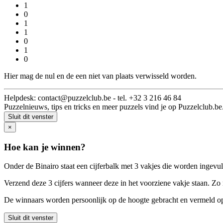
1
0
1
1
0
1
0
Hier mag de nul en de een niet van plaats verwisseld worden.
Helpdesk: contact@puzzelclub.be - tel. +32 3 216 46 84
Puzzelnieuws, tips en tricks en meer puzzels vind je op Puzzelclub.be
Sluit dit venster
×
Hoe kan je winnen?
Onder de Binairo staat een cijferbalk met 3 vakjes die worden ingevuld
Verzend deze 3 cijfers wanneer deze in het voorziene vakje staan. Z
De winnaars worden persoonlijk op de hoogte gebracht en vermeld op 
Sluit dit venster