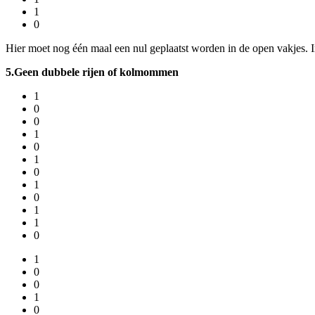
1
0
Hier moet nog één maal een nul geplaatst worden in de open vakjes. In 
5.Geen dubbele rijen of kolmommen
1
0
0
1
0
1
0
1
0
1
1
0
1
0
0
1
0