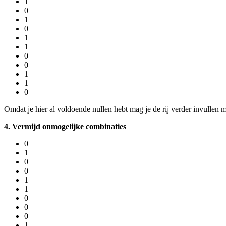
1
0
1
0
1
1
0
0
1
1
0
Omdat je hier al voldoende nullen hebt mag je de rij verder invullen 
4. Vermijd onmogelijke combinaties
0
1
0
0
1
1
0
0
0
1