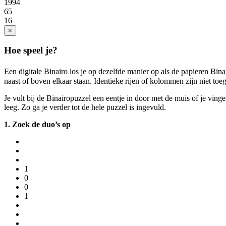
1994
65
16
×
Hoe speel je?
Een digitale Binairo los je op dezelfde manier op als de papieren Bina
naast of boven elkaar staan. Identieke rijen of kolommen zijn niet toe
Je vult bij de Binairopuzzel een eentje in door met de muis of je vinge
leeg. Zo ga je verder tot de hele puzzel is ingevuld.
1. Zoek de duo’s op
1
0
0
1