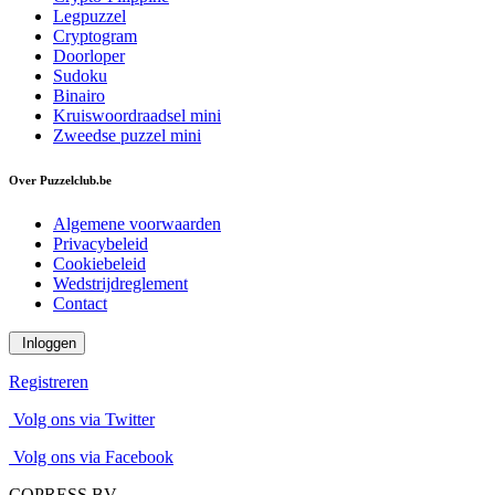
Legpuzzel
Cryptogram
Doorloper
Sudoku
Binairo
Kruiswoordraadsel mini
Zweedse puzzel mini
Over Puzzelclub.be
Algemene voorwaarden
Privacybeleid
Cookiebeleid
Wedstrijdreglement
Contact
Inloggen
Registreren
Volg ons via Twitter
Volg ons via Facebook
COPRESS BV