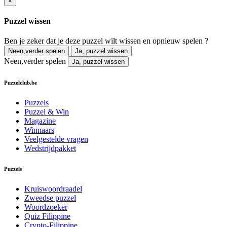
×
Puzzel wissen
Ben je zeker dat je deze puzzel wilt wissen en opnieuw spelen ?
Neen,verder spelen
Ja, puzzel wissen
Neen,verder spelen
Ja, puzzel wissen
Puzzelclub.be
Puzzels
Puzzel & Win
Magazine
Winnaars
Veelgestelde vragen
Wedstrijdpakket
Puzzels
Kruiswoordraadel
Zweedse puzzel
Woordzoeker
Quiz Filippine
Crypto-Filippine