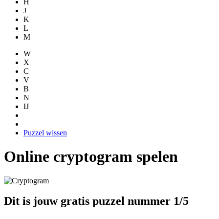
H
J
K
L
M
W
X
C
V
B
N
IJ
Puzzel wissen
Online cryptogram spelen
Dit is jouw gratis puzzel nummer 1/5