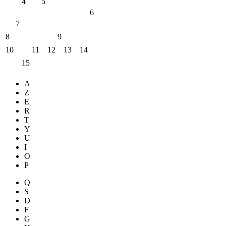
4
5
6
7
8
9
10
11
12
13
14
15
A
Z
E
R
T
Y
U
I
O
P
Q
S
D
F
G