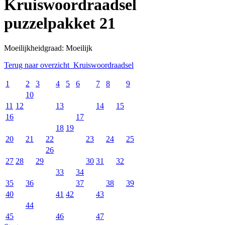
Kruiswoordraadsel
puzzelpakket 21
Moeilijkheidgraad: Moeilijk
Terug naar overzicht Kruiswoordraadsel
1
2
3
4
5
6
7
8
9
10
11
12
13
14
15
16
17
18
19
20
21
22
23
24
25
26
27
28
29
30
31
32
33
34
35
36
37
38
39
40
41
42
43
44
45
46
47