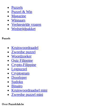
Puzzels
Puzzel & Win
Magazine
Winnaars
Veelgestelde vragen
Wedstrijdpakket
Puzzels
Kruiswoordraadel
Zweedse puzzel
Woordzoeker
Quiz Filippine
Crypto-Filippine
Legpuzzel
Cryptogram
Doorloper
Sudoku
Binairo
Kruiswoordraadsel mini
Zweedse puzzel mini
Over Puzzelclub.be