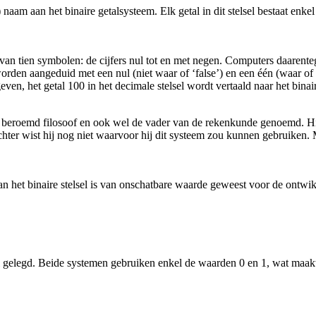
am aan het binaire getalsysteem. Elk getal in dit stelsel bestaat enkel u
it van tien symbolen: de cijfers nul tot en met negen. Computers daaren
 aangeduid met een nul (niet waar of ‘false’) en een één (waar of ‘tr
ven, het getal 100 in het decimale stelsel wordt vertaald naar het binair
n beroemd filosoof en ook wel de vader van de rekenkunde genoemd. Hi
Echter wist hij nog niet waarvoor hij dit systeem zou kunnen gebruike
aan het binaire stelsel is van onschatbare waarde geweest voor de ontw
nel gelegd. Beide systemen gebruiken enkel de waarden 0 en 1, wat maak