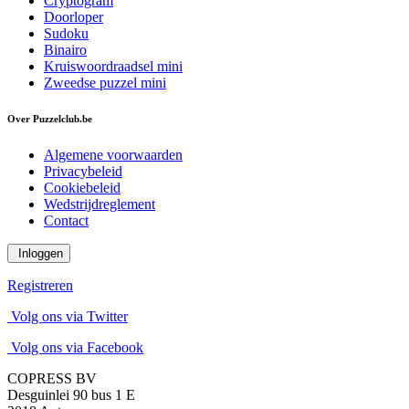
Cryptogram
Doorloper
Sudoku
Binairo
Kruiswoordraadsel mini
Zweedse puzzel mini
Over Puzzelclub.be
Algemene voorwaarden
Privacybeleid
Cookiebeleid
Wedstrijdreglement
Contact
Inloggen
Registreren
Volg ons via Twitter
Volg ons via Facebook
COPRESS BV
Desguinlei 90 bus 1 E