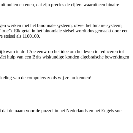
it nullen en enen, dat zijn precies de cijfers waaruit een binaire
tegen werken met het binomiale systeem, ofwel het binaire systeem,
ue’). Elk getal in het binomiale stelsel wordt dus gemaakt door een
e stelsel als 1100100.
j kwam in de 17de eeuw op het idee om het leven te reduceren tot
n. Met hulp van een Brits wiskundige konden algebraïsche bewerkingen
ikkeling van de computers zoals wij ze nu kennen!
t dat de naam voor de puzzel in het Nederlands en het Engels snel