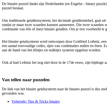
De binaire puzzel dankt zijn Nederlandse (en Engelse - binary puzzle) na
puzzel bestaat.
Ons traditionele getallensysteem, het decimale getallenstelsel, gaat u
omdat ze maar twee waarden kunnen aannemen. Die twee waarden worden
combinatie van één of meer binaire getallen. Om je een voorbeeld te ge
Het binaire getalsysteem werd ontworpen door Gottfried Leibniz, ee
een aantal eenvoudige codes, rijen van combinaties nullen en énen. 
aan de hand van het ééntjes en nulletjes systeem opgelost worden.
Ook al had Leibniz het nog niet door in de 17de eeuw, zijn bijdrage 
Van tellen naar puzzelen
De link van het binaire getalsysteem naar de binairo puzzel is dus s
gevonden was.
Volgende
: Tips & Tricks binairo