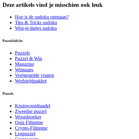
Deze artikels vind je misschien ook leuk
Hoe is de sudoku ontstaan?
Tips & Tricks sudoku
Wist-je-datjes sudoku
Puzzelclub.be
Puzzels
Puzzel & Win
Magazine
Winnaars
Veelgestelde vragen
Wedstrijdpakket
Puzzels
Kruiswoordraadel
Zweedse puzzel
Woordzoeker
Quiz Filippine
Crypto-Filippine
Legpuzzel