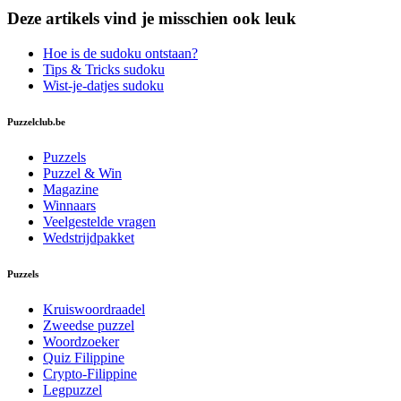
Deze artikels vind je misschien ook leuk
Hoe is de sudoku ontstaan?
Tips & Tricks sudoku
Wist-je-datjes sudoku
Puzzelclub.be
Puzzels
Puzzel & Win
Magazine
Winnaars
Veelgestelde vragen
Wedstrijdpakket
Puzzels
Kruiswoordraadel
Zweedse puzzel
Woordzoeker
Quiz Filippine
Crypto-Filippine
Legpuzzel