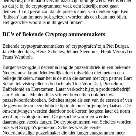
betrekking die iemand vervult naast zijn huidige werk. Het is echter
zo dat je bij de cryptogrammen vaak echt letterlijk moet gaan
denken. In dit geval zou dat de juiste manier van denken zijn. Een
‘bijbaan’ kan immers ook gelezen worden als een baan met bijen.
Het gezochte woord is in dit geval ‘imker’.
BC’s of Bekende Cryptogrammenmakers
Bekende cryptogrammenmakers of 'cryptografen' zijn Piet Burger,
Jan Meulendijks, Henk Scheltes, Jelmer Steenhuis, Henk Verkuyl en
Frans Wentholt.
Burger verzorgde 3 decennia lang de puzzelrubriek in een bekende
Nederlandse krant. Meulendijks doet misschien niet meteen een
belletje rinkelen, maar het is de man die samen met zijn partner Bart
Schuil televisiespelletjes bedacht als Tien Voor Taal, Puzzeluur,
Babbelonië en Herexamen. Later verkocht hij zijn productiebedrijf
aan Endemol. Meulendijks schreef bovendien ook heel wat
puzzelwoordenboeken. Scheltes stapte als een van de eersten af van
de gewoonte om een dubbele tip in de omschrijving te plaatsen. De
omschrijvingen werden daardoor ook korter, hetgeen later de norm
werd bij cryptogrammen. De gezochte woorden werden
daarentegen steeds langer. De cryptogrammen van Scheltes worden
ook wel Scrypto's genoemd. Scheltes was de eerste
Nederlandstalige puzzelmaker die niet langer anagrammen meer